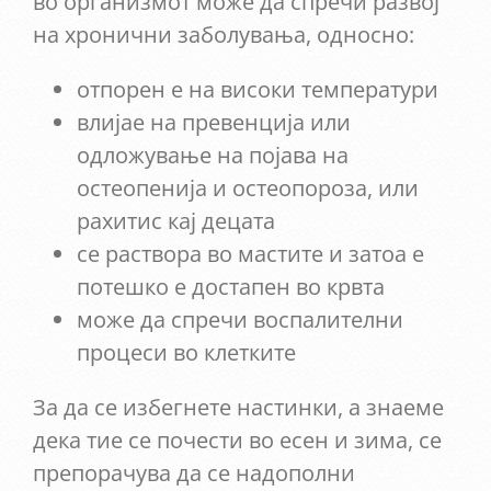
во организмот може да спречи развој
на хронични заболувања, односно:
отпорен е на високи температури
влијае на превенција или
одложување на појава на
остеопенија и остеопороза, или
рахитис кај децата
се раствора во мастите и затоа е
потешко е достапен во крвта
може да спречи воспалителни
процеси во клетките
За да се избегнете настинки, а знаеме
дека тие се почести во есен и зима, се
препорачува да се надополни