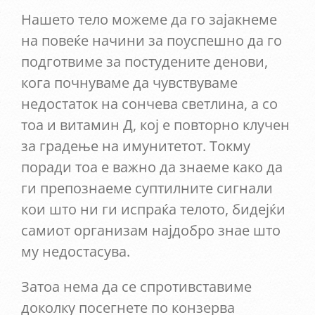
Нашето тело можеме да го зајакнеме
на повеќе начини за поуспешно да го
подготвиме за постудените денови,
кога почнуваме да чувствуваме
недостаток на сончева светлина, а со
тоа и витамин Д, кој е повторно клучен
за градење на имунитетот. Токму
поради тоа е важно да знаеме како да
ги препознаеме суптилните сигнали
кои што ни ги испраќа телото, бидејќи
самиот организам најдобро знае што
му недостасува.
Затоа нема да се спротивставиме
доколку посегнете по конзерва