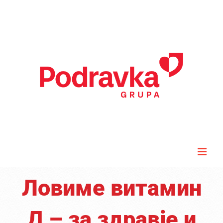
Skip
to
content
Ловиме витамин
Д – за здравје и