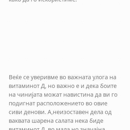
Веќе се уверивме во важната улога на
витаминот Д, но важно е и дека боите
на чинијата можат навистина да ви го
подигнат расположението во овие
сиви денови. А,неизоставен дела од
ваквата шарена салата нека биде
витаминот Д, во мала но значајна