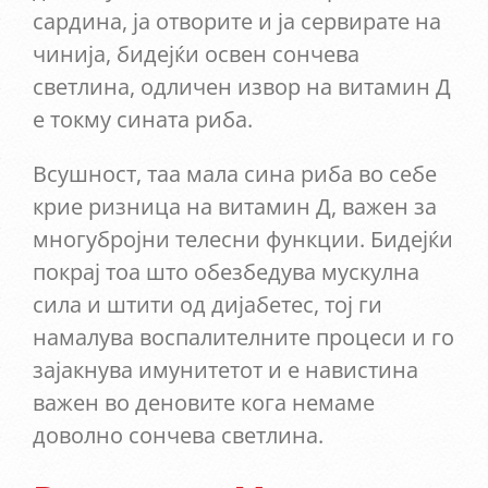
сардина, ја отворите и ја сервирате на
чинија, бидејќи освен сончева
светлина, одличен извор на витамин Д
е токму сината риба.
Всушност, таа мала сина риба во себе
крие ризница на витамин Д, важен за
многубројни телесни функции. Бидејќи
покрај тоа што обезбедува мускулна
сила и штити од дијабетес, тој ги
намалува воспалителните процеси и го
зајакнува имунитетот и е навистина
важен во деновите кога немаме
доволно сончева светлина.