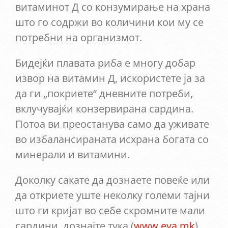
витаминот Д со конзумирање на храна
што го содржи во количини кои му се
потребни на организмот.
Бидејќи плавата риба е многу добар
извор на витамин Д, искористете ја за
да ги „покриете“ дневните потреби,
вклучувајќи конзервирана сардина.
Потоа ви преостанува само да уживате
во избалансираната исхрана богата со
минерали и витамини.
Доколку сакате да дознаете повеќе или
да откриете уште неколку големи тајни
што ги кријат во себе скромните мали
сардини, дознајте тука (
www.eva.mk
)