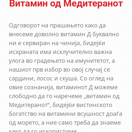
Витамин од Медитеранот
Одговорот на прашањето како да
внесеме доволно витамин Д буквално
ни е сервиран на чинија, бидејќи
исхраната има исклучително важна
улога во градењето на имунитетот, а
нашиот прв избор во овој случај се
сардини, лосос и скуша. Со оглед на
овие сознанија, витаминот Д можеме
слободно да го наречеме „витамин од
Медитеранот“, бидејќи вистинското
богатство на витамини всушност доаѓа
од морето, а ние само треба да знаеме
како да го искористиме.