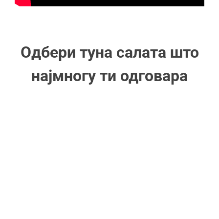
Одбери туна салата што
најмногу ти одговара