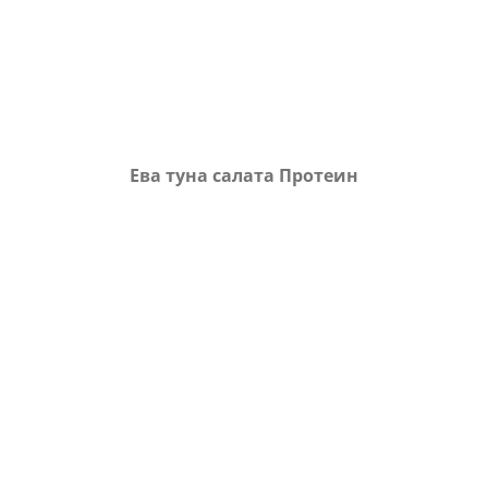
Ева туна салата Протеин