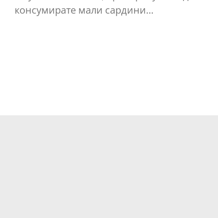
консумирате мали сардини…