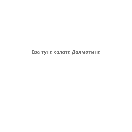
Ева туна салата Далматина