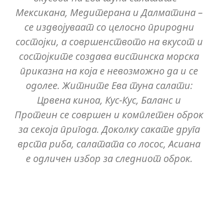
Мексикана, Медитерана и Далматина –
се издвојуваат со целосно природни
состојки, а совршенството на вкусот и
состојките создава вистинска морска
приказна на која е невозможно да и се
одолее. Житните Ева туна салати:
Црвена киноа, Кус-Кус, Баланс и
Протеин се совршен и комплетен оброк
за секоја пригода. Доколку сакате друга
врста риба, салатата со лосос, Асиана
е одличен избор за следниот оброк.