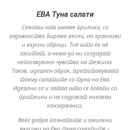
ЕВА Туна салати
Секогаш кога имаме прилика, со
задоволство бираме лесни, но хранливи
и вкусни оброци. Тие што ќе нè
заситат, а нема да ни создадат
непосакувано чувство на тежина.
Таков, идеален оброк, претставуваат
токму салатите со туна на Ева.
Идеални се и затоа што се богати со
протеини и не содржат никакви
конзерванси.
Веќе добро познатите и омилени
вкусови на Ева туна салатите –