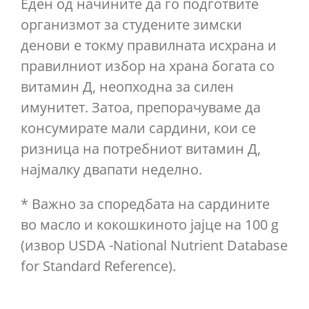
Еден од начините да го подготвите
организмот за студените зимски
денови е токму правилната исхрана и
правилниот избор на храна богата со
витамин Д, неопходна за силен
имунитет. Затоа, препорачуваме да
консумирате мали сардини, кои се
ризница на потребниот витамин Д,
најмалку двапати неделно.
* Важно за споредбата на сардините
во масло и кокошкиното јајце на 100 g
(извор USDA -National Nutrient Database
for Standard Reference).