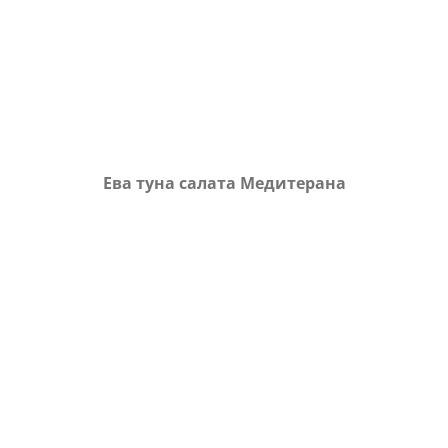
Ева туна салата Медитерана