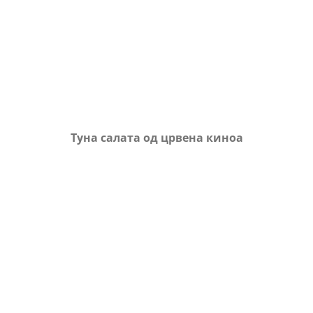
Туна салата од црвена киноа