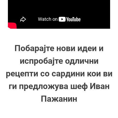
Побарајте нови идеи и
испробајте одлични
рецепти со сардини кои ви
ги предложува шеф Иван
Пажанин