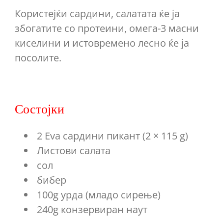
Користејќи сардини, салатата ќе ја
збогатите со протеини, омега-3 масни
киселини и истовремено лесно ќе ја
посолите.
Состојки
2 Eva сардини пикант (2 × 115 g)
Листови салата
сол
бибер
100g урда (младо сирење)
240g конзервиран наут