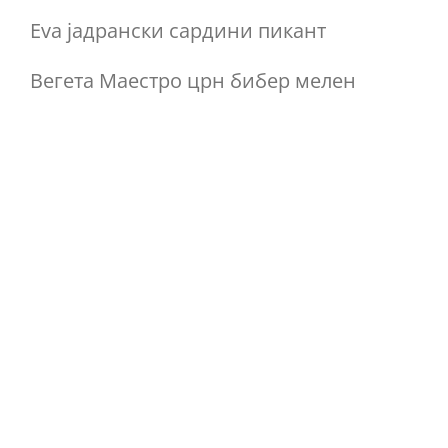
Eva јадрански сардини пикант
Вегета Маестро црн бибер мелен