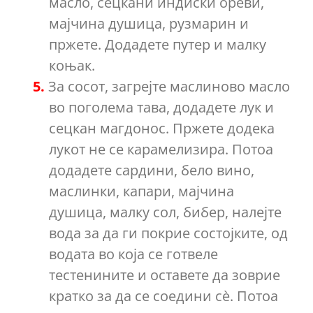
масло, сецкани индиски ореви,
мајчина душица, рузмарин и
пржете. Додадете путер и малку
коњак.
За сосот, загрејте маслиново масло
во поголема тава, додадете лук и
сецкан магдонос. Пржете додека
лукот не се карамелизира. Потоа
додадете сардини, бело вино,
маслинки, капари, мајчина
душица, малку сол, бибер, налејте
вода за да ги покрие состојките, од
водата во која се готвеле
тестенините и оставете да зоврие
кратко за да се соедини сè. Потоа