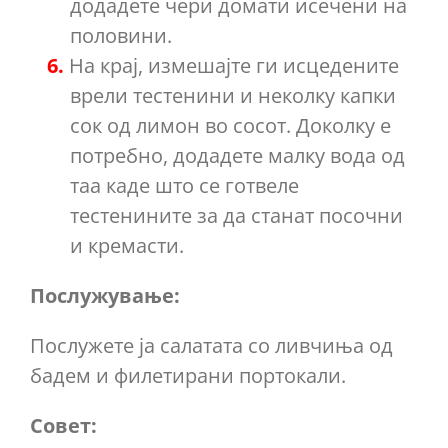
додадете чери домати исечени на
половини.
На крај, измешајте ги исцедените
врели тестенини и неколку капки
сок од лимон во сосот. Доколку е
потребно, додадете малку вода од
таа каде што се готвеле
тестенините за да станат посочни
и кремасти.
Послужување:
Послужете ја салатата со ливчиња од
бадем и филетирани портокали.
Совет: