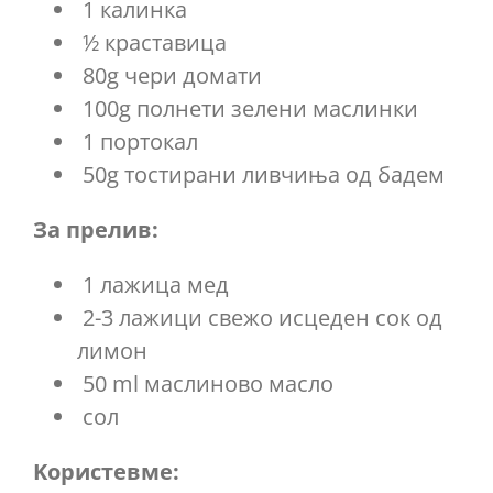
1 калинка
½ краставица
80g чери домати
100g полнети зелени маслинки
1 портокал
50g тостирани ливчиња од бадем
За прелив:
1 лажица мед
2-3 лажици свежо исцеден сок од
лимон
50 ml маслиново масло
сол
Kористевме: