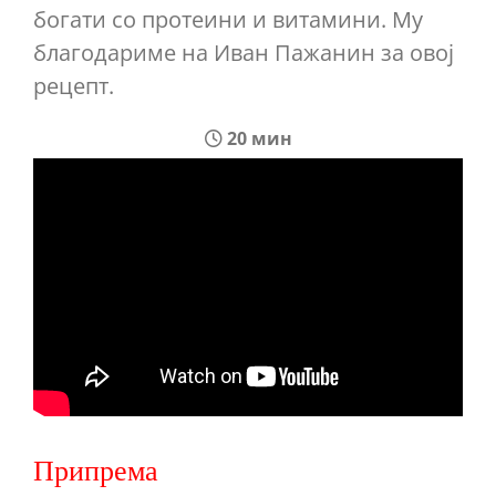
богати со протеини и витамини. Му
благодариме на Иван Пажанин за овој
рецепт.
20 мин
Припрема