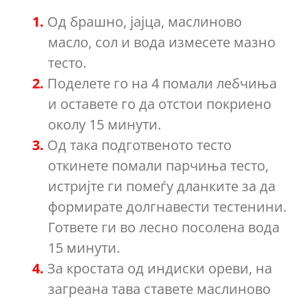
Од брашно, јајца, маслиново
масло, сол и вода измесете мазно
тесто.
Поделете го на 4 помали лебчиња
и оставете го да отстои покриено
околу 15 минути.
Од така подготвеното тесто
откинете помали парчиња тесто,
истријте ги помеѓу дланките за да
формирате долгнавести тестенини.
Гответе ги во лесно посолена вода
15 минути.
За кростата од индиски ореви, на
загреана тава ставете маслиново