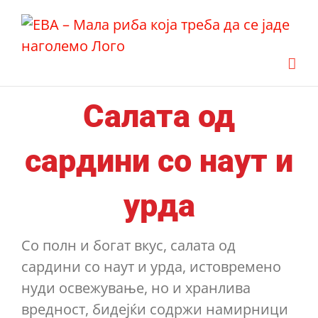
Skip
to
content
Салата од
сардини со наут и
урда
Со полн и богат вкус, салата од
сардини со наут и урда, истовремено
нуди освежување, но и хранлива
вредност, бидејќи содржи намирници