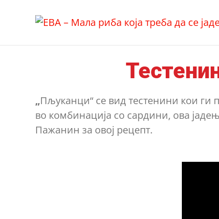
Skip
to
content
Тестенин
„
Пљуканци“ се вид тестенини кои ги по
во комбинација со сардини, ова јаде
Пажанин за овој рецепт.