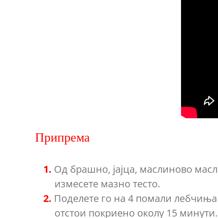
Припрема
Од брашно, јајца, маслиново масл
измесете мазно тесто.
Поделете го на 4 помали лебчиња 
отстои покриено околу 15 минути.