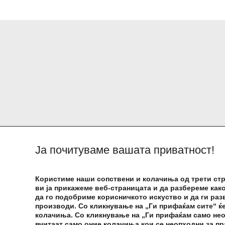
Ја почитуваме вашата приватност!
Користиме наши сопствени и колачиња од трети стр
Почетна
За Подравка
ви ја прикажеме веб-страницата и да разбереме како
да го подобриме корисничкото искуство и да ги ра
производи. Со кликнување на „Ги прифаќам сите“ ќе
колачиња. Со кликнување на „Ги прифаќам само нео
вчитаат само оние колачиња кои се неопходни за п