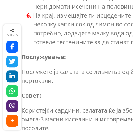
чери домати исечени на половин
На крај, измешајте ги исцедените
неколку капки сок од лимон во сос
потребно, додадете малку вода од
SHARES
готвеле тестенините за да станат
Послужување:
Послужете ја салатата со ливчиња од
портокали.
Совет:
Користејќи сардини, салатата ќе ја зб
омега-3 масни киселини и истовремен
посолите.