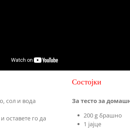
Состојки
о, сол и вода
За тесто за домаш
200 g брашно
и оставете го да
1 јајце