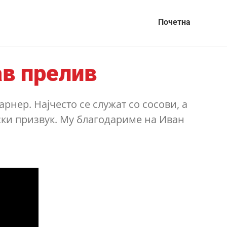
Почетна
ав прелив
рнер. Најчесто се служат со сосови, а
ски призвук. Му благодариме на Иван