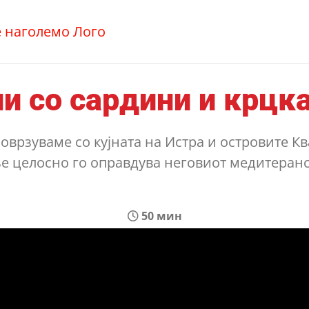
и со сардини и крцк
врзуваме со кујната на Истра и островите Ква
ње целосно го оправдува неговиот медитеран
50 мин