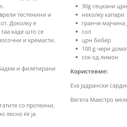
и.
30g сецкани цр
 врели тестенини и
неколку капари
от. Доколку е
гранче мајчина
 таа каде што се
сол
 посочни и кремасти.
црн бибер
100 g чери дома
сок од лимон
 бадем и филетирани
Користевме:
Eva Јадрански сард
Вегета Маестро мел
огатите со протеини,
о лесно ќе ја