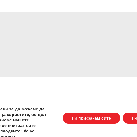
ани за да можеме да
Заштита на приватност
Правила за упот
 ја користите, со цел
Ги прифаќам сите
Ги
звиеме нашите
 се вчитаат сите
пходните“ ќе се
www.podravka.hr
равилно