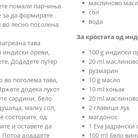
маслиново мас
нете помали парчиња
сол
е за да формирате
вода
и во лесно посолена
За кростата од ин
загреана тава
и индиски ореви,
100 g индиски о
те. Додадете путер
20 ml маслинов
рузмарин
о во поголема тава,
10 g масло
Пржете додека лукот
10 ml коњак
те сардини, бело
20 ml маслинов
душица, малку сол,
2 главици лук
е состојките, од
магдонос
ите и оставете да
1 Eva Јадрански
. Потоа додадете
100 ml бело вин