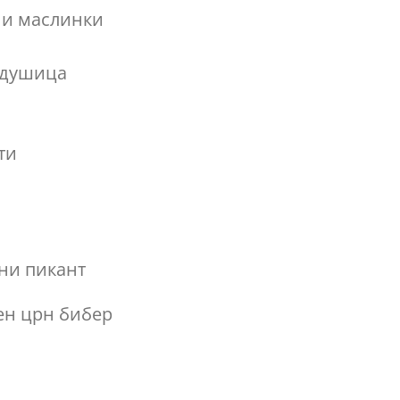
ни маслинки
 душица
ти
ини пикант
ен црн бибер