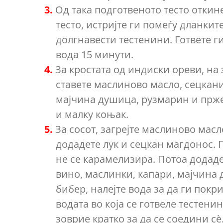
Од така подготвеното тесто отки
тесто, истријте ги помеѓу дланкит
долгнавести тестенини. Гответе г
вода 15 минути.
За кростата од индиски ореви, на 
ставете маслиново масло, сецкан
мајчина душица, рузмарин и прже
и малку коњак.
За сосот, загрејте маслиново масл
додадете лук и сецкан магдонос. 
не се карамелизира. Потоа додаде
вино, маслинки, капари, мајчина 
бибер, налејте вода за да ги покри
водата во која се готвеле тестенин
зоврие кратко за да се соедини сè