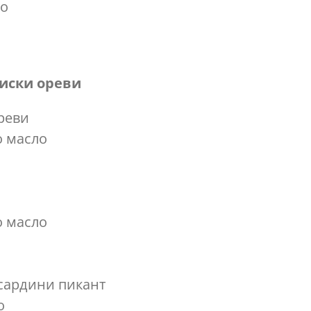
ло
диски ореви
реви
о масло
о масло
 сардини пикант
о