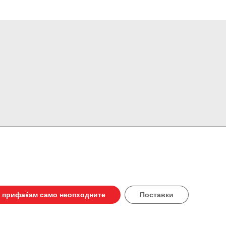
реба на колачиња
Контакт
 прифаќам само неопходните
Поставки